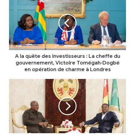
la
quête
des
investisseurs
:
La
cheffe
du
gouvernement,
A la quête des investisseurs : La cheffe du
Victoire
gouvernement, Victoire Tomégah-Dogbé
Tomégah-
en opération de charme à Londres
Dogbé
en
Mahama
opération
à
de
Lomé
charme
:
à
La
Londres
coopération
Togo-
Ghana
au