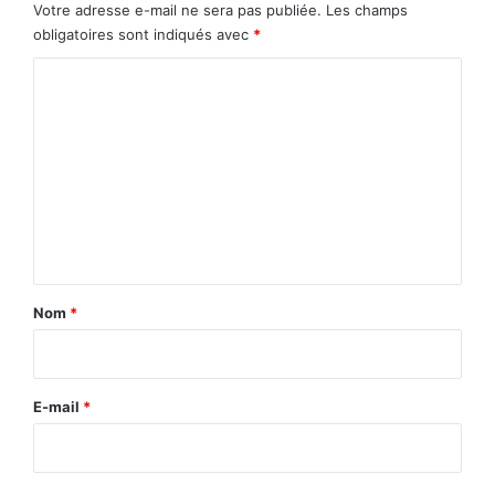
Votre adresse e-mail ne sera pas publiée.
Les champs
obligatoires sont indiqués avec
*
C
o
m
m
e
n
t
a
Nom
*
i
r
e
E-mail
*
*