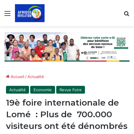
Menu
R
Accueil
/
Actualité
Actualité
Economie
Revue Foire
19è foire internationale de
Lomé : Plus de 700.000
visiteurs ont été dénombrés