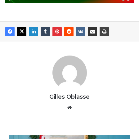
Gilles Oblasse
Website
A