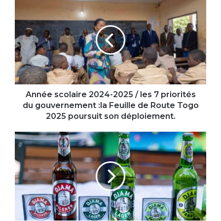
Année
scolaire
2024-
2025
/
les
7
priorités
du
gouvernement
Année scolaire 2024-2025 / les 7 priorités
:la
du gouvernement :la Feuille de Route Togo
Feuille
2025 poursuit son déploiement.
de
Route
Médaille
Togo
d’or
2025
pour
poursuit
trois
son
produits
déploiement.
de
la
SNB