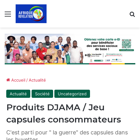
Menu
R
Accueil
/
Actualité
Actualité
Société
Uncategorized
Produits DJAMA / Jeu
capsules consommateurs
C'est parti pour " la guerre" des capsules dans
les buvettes