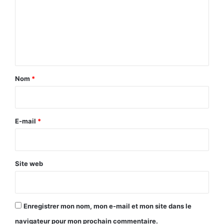
m
m
e
n
t
a
Nom
*
i
r
e
E-mail
*
*
Site web
Enregistrer mon nom, mon e-mail et mon site dans le
navigateur pour mon prochain commentaire.