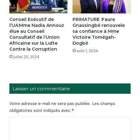
Conseil Exécutif de
PRIMATURE :Faure
l’UA:Mme Nadia Annouz
Gnassingbé renouvele
élue au Conseil
sa confiance à Mme
Consultatif de l’Union
Victoire Tomégah-
Africaine sur la Lutte
Dogbé
Contre la Corruption
août 1, 2024
juillet 25, 2024
Laisser un commentaire
Votre adresse e-mail ne sera pas publiée.
Les champs
obligatoires sont indiqués avec
*
C
o