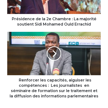
La
majorité
soutient
Sidi
Présidence de la 2e Chambre : La majorité
Mohamed
soutient Sidi Mohamed Ould Errachid
Ould
Errachid
Renforcer
les
capacités,
aiguiser
les
compétences
:
Les
journalistes
Renforcer les capacités, aiguiser les
en
compétences : Les journalistes en
séminaire
séminaire de formation sur le traitement et
de
la diffusion des informations parlementaires
formation
sur