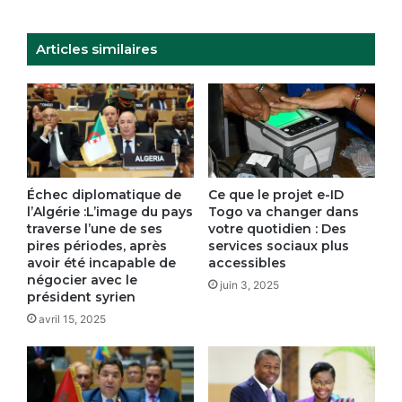
le
traitement
et
Articles similaires
la
diffusion
des
informations
parlementaires
Échec diplomatique de
Ce que le projet e-ID
l’Algérie :L’image du pays
Togo va changer dans
traverse l’une de ses
votre quotidien : Des
pires périodes, après
services sociaux plus
avoir été incapable de
accessibles
négocier avec le
juin 3, 2025
président syrien
avril 15, 2025