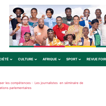
CIÉTÉ
CULTURE
AFRIQUE
SPORT
REVUE FOI
iser les compétences : Les journalistes en séminaire de
mations parlementaires