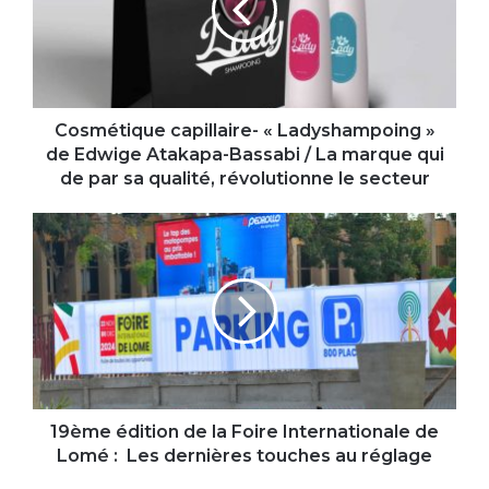
»
de
Edwige
Atakapa-
Bassabi
/
Cosmétique capillaire- « Ladyshampoing »
La
de Edwige Atakapa-Bassabi / La marque qui
marque
de par sa qualité, révolutionne le secteur
qui
de
19ème
par
édition
sa
de
qualité,
la
révolutionne
Foire
le
Internationale
secteur
de
Lomé
:
Les
19ème édition de la Foire Internationale de
dernières
Lomé : Les dernières touches au réglage
touches