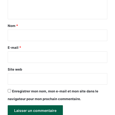
e
n
t
a
Nom
*
i
r
e
E-mail
*
*
Site web
Enregistrer mon nom, mon e-mail et mon site dans le
navigateur pour mon prochain commentaire.