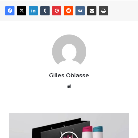
Gilles Oblasse
Website
Cosmétique
capillaire-
«
Ladyshampoing