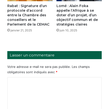
Rabat : Signature d’un
Lomé : Alain Foka
protocole d’accord
appelle l’Afrique à se
entre la Chambre des
doter d’un projet, d’un
conseillers et le
objectif commun et de
Parlement de la CEMAC
stratégies claires
janvier 21, 2025
juin 10, 2025
Laisser un commentaire
Votre adresse e-mail ne sera pas publiée.
Les champs
obligatoires sont indiqués avec
*
C
o
m
m