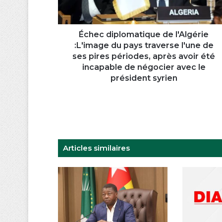
pays
traverse
l'une
de
Échec diplomatique de l'Algérie
ses
:L'image du pays traverse l'une de
pires
ses pires périodes, après avoir été
périodes, après
incapable de négocier avec le
avoir
président syrien
été
incapable
de
négocier
avec
le
Articles similaires
président
syrien