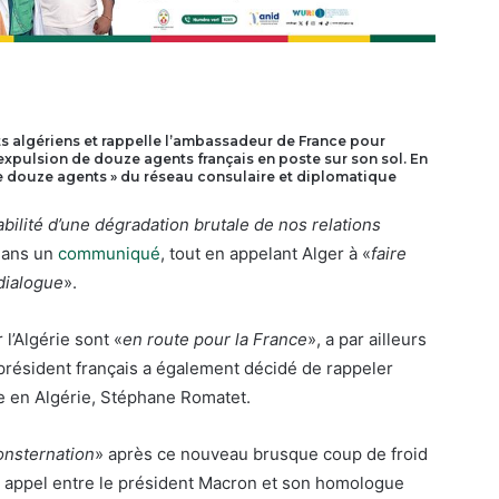
 algériens et rappelle l’ambassadeur de France pour
’expulsion de douze agents français en poste sur son sol. En
 de douze agents » du réseau consulaire et diplomatique
bilité d’une dégradation brutale de nos relations
 dans un
communiqué
, tout en appelant Alger à «
faire
dialogue
».
l’Algérie sont «
en route pour la France
», a par ailleurs
président français a également décidé de rappeler
e en Algérie, Stéphane Romatet.
onsternation
» après ce nouveau brusque coup de froid
n appel entre le président Macron et son homologue