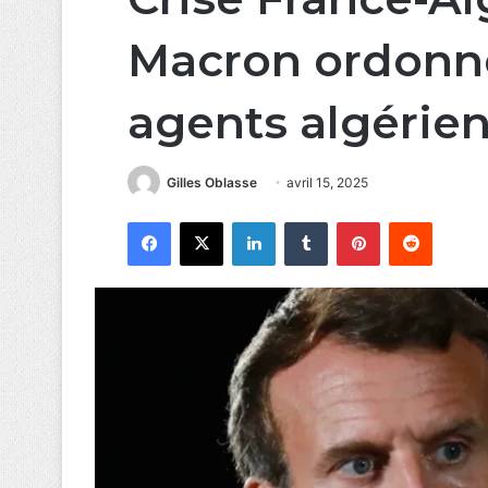
Macron ordonne
agents algérie
Gilles Oblasse
avril 15, 2025
Facebook
X
Linkedin
Tumblr
Pinterest
Reddit