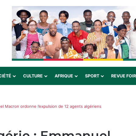
CIÉTÉ
CULTURE
AFRIQUE
SPORT
REVUE FOI
el Macron ordonne l’expulsion de 12 agents algériens
lgérie : Emmanuel