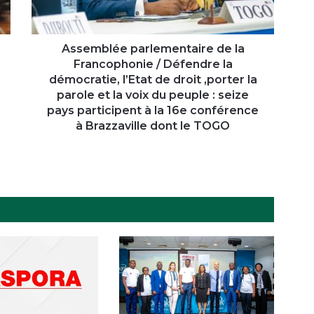
Défendre
la
démocratie,
l’Etat
Assemblée parlementaire de la
de
Francophonie / Défendre la
droit
démocratie, l’Etat de droit ,porter la
,porter
parole et la voix du peuple : seize
la
pays participent à la 16e conférence
parole
à Brazzaville dont le TOGO
et
la
voix
du
peuple
:
seize
pays
participent
à
la
16e
conférence