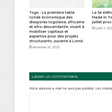
Togo : La première table
La 5e éditi
ronde économique des
Made in To
diasporas togolaise, africaine
juillet pro
et afro-descendante, visant à
juillet 7, 20
mobiliser capitaux et
expertise pour des projets
structurants ,ouverte à Lomé.
décembre 10, 2025
Laisser un commentaire
Votre adresse e-mail ne sera pas publiée.
Les champs
C
o