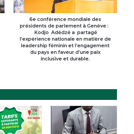
à
Genève
:
6e conférence mondiale des
présidents de parlement à Genève :
Kodjo
Kodjo Adédzé a partagé
Adédzé
l’expérience nationale en matière de
a
leadership féminin et l’engagement
partagé
du pays en faveur d’une paix
l’expérience
inclusive et durable.
nationale
en
matière
de
leadership
féminin
et
l’engagement
du
pays
en
faveur