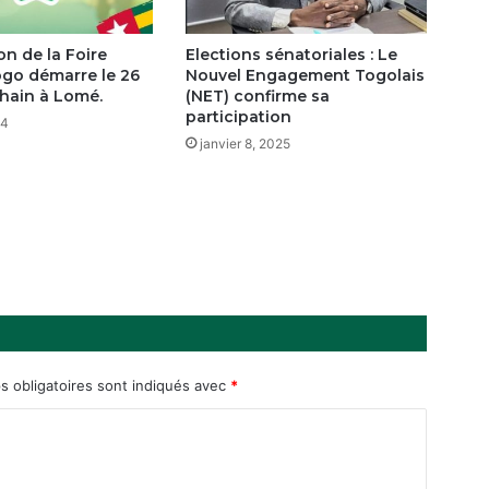
d’une
paix
on de la Foire
Elections sénatoriales : Le
inclusive
go démarre le 26
Nouvel Engagement Togolais
et
chain à Lomé.
(NET) confirme sa
durable.
participation
24
janvier 8, 2025
 obligatoires sont indiqués avec
*