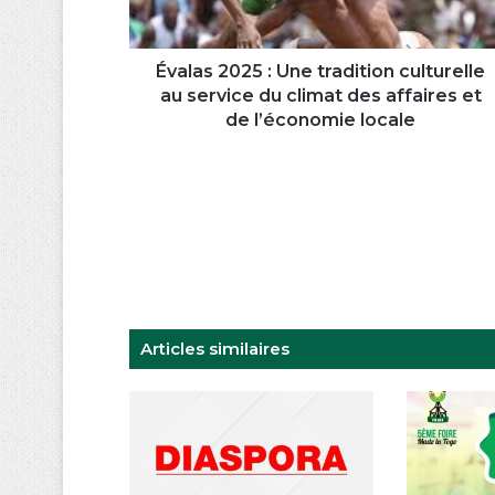
service
du
climat
Évalas 2025 : Une tradition culturelle
des
au service du climat des affaires et
affaires
de l’économie locale
et
de
l’économie
locale
Articles similaires