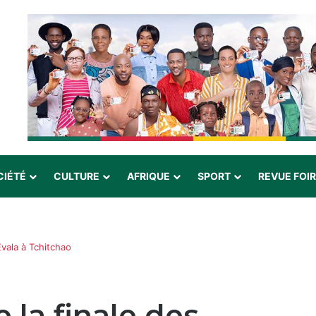
CIÉTÉ
CULTURE
AFRIQUE
SPORT
REVUE FOI
Évala à Tchitchao
 la finale des