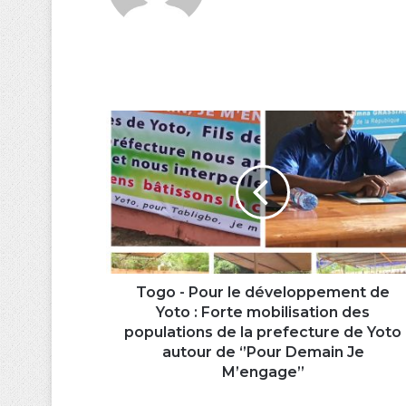
Togo
-
Pour
le
développement
de
Yoto :
Forte
mobilisation
des
Togo - Pour le développement de
populations
Yoto : Forte mobilisation des
de
populations de la prefecture de Yoto
la
autour de ‘’Pour Demain Je
prefecture
M’engage’’
de
Yoto