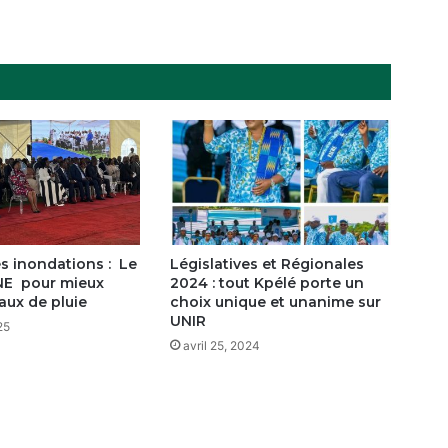
qualité,
révolutionne
le
secteur
s inondations : Le
Législatives et Régionales
NE pour mieux
2024 : tout Kpélé porte un
aux de pluie
choix unique et unanime sur
UNIR
25
avril 25, 2024