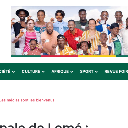
CIÉTÉ
CULTURE
AFRIQUE
SPORT
REVUE FOI
 Les médias sont les bienvenus
onale de Lomé :