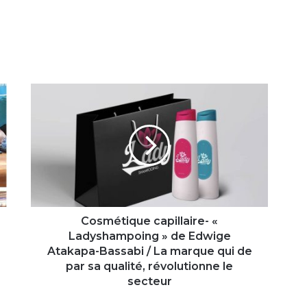
Cosmétique
capillaire-
«
Ladyshampoing
»
de
Edwige
Atakapa-
Bassabi
/
Cosmétique capillaire- «
La
Ladyshampoing » de Edwige
marque
Atakapa-Bassabi / La marque qui de
qui
par sa qualité, révolutionne le
de
secteur
par
sa