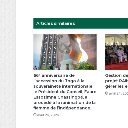
autour
de
‘’Pour
Articles similaires
Demain
Je
M’engage’’
66ᵉ anniversaire de
Gestion de
l’accession du Togo à la
projet RAI
souveraineté internationale :
gérer les e
le Président du Conseil, Faure
avril 24, 20
Essozimna Gnassingbé, a
procédé à la ranimation de la
flamme de l’indépendance.
avril 26, 2026