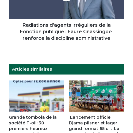
publique
:
Faure
Gnassingbé
Radiations d’agents irréguliers de la
renforce
Fonction publique : Faure Gnassingbé
la
renforce la discipline administrative
discipline
administrative
Articles similaires
Grande tombola de la
Lancement officiel
société T-oil: 30
Djama pilsner et lager
premiers heureux
grand format 65 cl : La