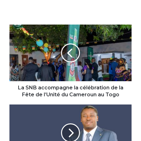
La
SNB
accompagne
la
célébration
de
la
Fête
de
l’Unité
La SNB accompagne la célébration de la
du
Fête de l’Unité du Cameroun au Togo
Cameroun
au
Radiations
Togo
d’agents
irréguliers
de
la
Fonction