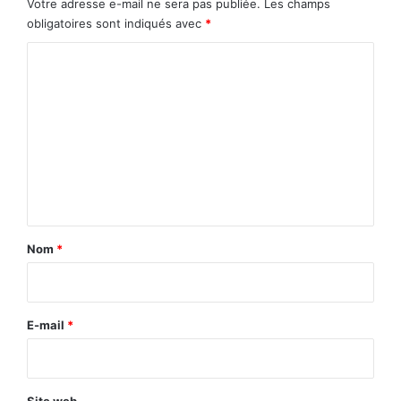
Votre adresse e-mail ne sera pas publiée.
Les champs
obligatoires sont indiqués avec
*
C
o
m
m
e
n
t
a
Nom
*
i
r
e
E-mail
*
*
Site web