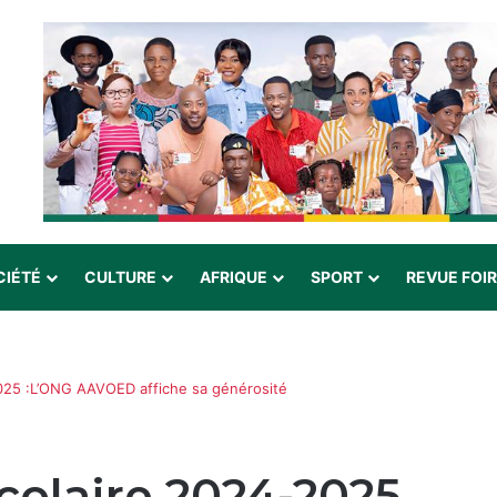
CIÉTÉ
CULTURE
AFRIQUE
SPORT
REVUE FOI
025 :L’ONG AAVOED affiche sa générosité
colaire 2024-2025