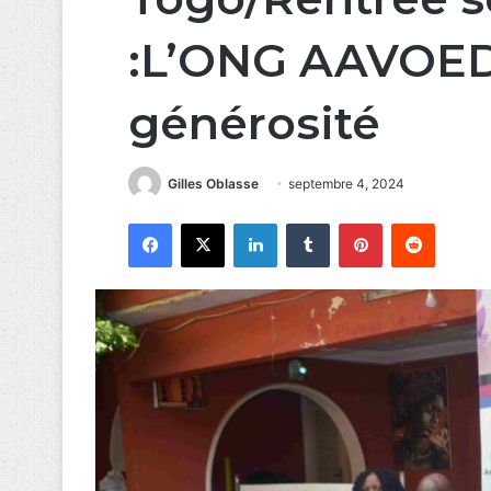
:L’ONG AAVOED 
générosité
Gilles Oblasse
septembre 4, 2024
Facebook
X
Linkedin
Tumblr
Pinterest
Reddit