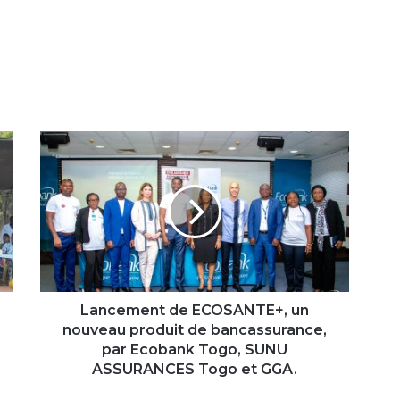
Lancement
de
ECOSANTE+,
un
nouveau
produit
de
bancassurance,
par
Ecobank
Lancement de ECOSANTE+, un
Togo,
nouveau produit de bancassurance,
SUNU
par Ecobank Togo, SUNU
ASSURANCES
ASSURANCES Togo et GGA.
Togo