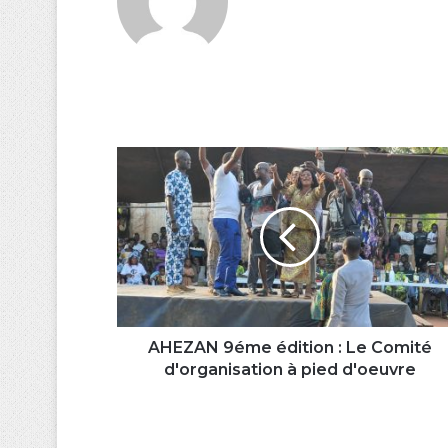
AHEZAN
9éme
édition
:
Le
Comité
d'organisation
à
pied
d'oeuvre
AHEZAN 9éme édition : Le Comité
d'organisation à pied d'oeuvre