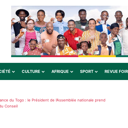
CIÉTÉ
CULTURE
AFRIQUE
SPORT
REVUE FOI
ance du Togo : le Président de l’Assemblée nationale prend
du Conseil