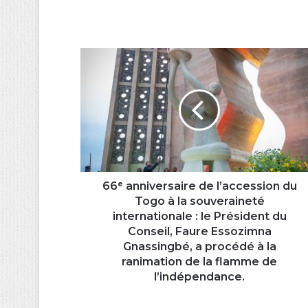
66ᵉ
anniversaire
de
l’accession
du
Togo
à
la
souveraineté
internationale
66ᵉ anniversaire de l’accession du
:
Togo à la souveraineté
le
internationale : le Président du
Président
Conseil, Faure Essozimna
du
Gnassingbé, a procédé à la
Conseil,
ranimation de la flamme de
Faure
l’indépendance.
Essozimna
Gnassingbé,