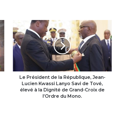
Le
Président
de
la
République,
Jean-
Lucien
Kwassi
Lanyo
Savi
Le Président de la République, Jean-
de
Lucien Kwassi Lanyo Savi de Tové,
Tové,
élevé à la Dignité de Grand-Croix de
élevé
l’Ordre du Mono.
à
la
Dignité
de
Grand-