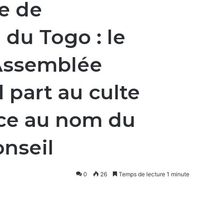
e de
du Togo : le
’Assemblée
 part au culte
âce au nom du
onseil
0
26
Temps de lecture 1 minute